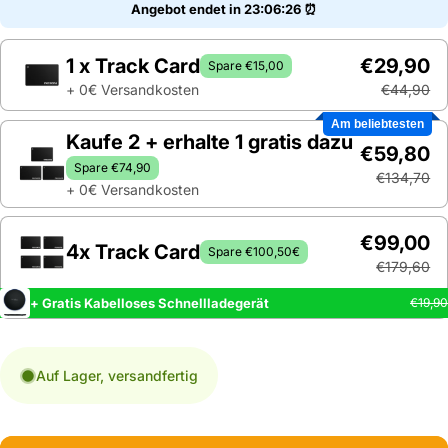
Angebot endet in
23:06:24
⏰
1 x Track Card
€29,90
Spare €15,00
+ 0€ Versandkosten
€44,90
Am beliebtesten
Kaufe 2 + erhalte 1 gratis dazu
€59,80
Spare €74,90
€134,70
+ 0€ Versandkosten
€99,00
4x Track Card
Spare €100,50€
€179,60
+ Gratis Kabelloses Schnellladegerät
€19,90
Auf Lager, versandfertig
Anzahl