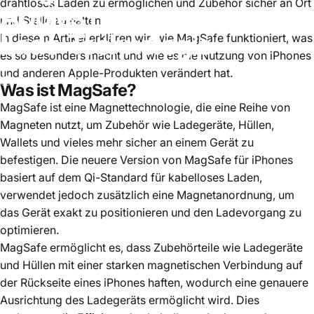
drahtloses Laden zu ermöglichen und Zubehör sicher an Ort
Apples
magnetische
und Stelle zu halten.
Lade-Technologie
In diesem Artikel erklären wir, wie MagSafe funktioniert, was
es so besonders macht und wie es die Nutzung von iPhones
und anderen Apple-Produkten verändert hat.
März 10, 2025
von
Mustafa Eryigit
Was ist MagSafe?
MagSafe ist eine Magnettechnologie, die eine Reihe von
Magneten nutzt, um Zubehör wie Ladegeräte, Hüllen,
Wallets und vieles mehr sicher an einem Gerät zu
befestigen. Die neuere Version von MagSafe für iPhones
basiert auf dem Qi-Standard für kabelloses Laden,
verwendet jedoch zusätzlich eine Magnetanordnung, um
das Gerät exakt zu positionieren und den Ladevorgang zu
optimieren.
MagSafe ermöglicht es, dass Zubehörteile wie Ladegeräte
und Hüllen mit einer starken magnetischen Verbindung auf
der Rückseite eines iPhones haften, wodurch eine genauere
Ausrichtung des Ladegeräts ermöglicht wird. Dies